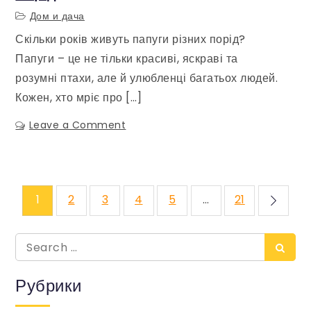
Діви
Дом и дача
Скільки років живуть папуги різних порід?
Папуги – це не тільки красиві, яскраві та
розумні птахи, але й улюбленці багатьох людей.
Кожен, хто мріє про […]
Leave a Comment
on
Скільки
років
живуть
папуги
Навигация
1
2
3
4
5
…
21
різних
порід
по
Search
Sear
for:
записям
Рубрики