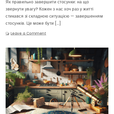
Як правильно завершити стосунки: на що
звернути увагу? Кожен з нас хоч раз у житті
стикався зі складною ситуацією — завершенням
стосунків. Це може бути […]
Leave a Comment
on
Як
правильно
завершити
стосунки