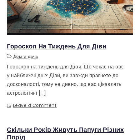
Гороскоп На Тиждень Для Діви
Дом и дача
Гороскоп на тиждень для Діви: Що чекає на вас
у найближчі дні? Діви, ви завжди прагнете до
досконалості, тому не дивно, що вас цікавлять
астрологічні […]
Leave a Comment
on
Гороскоп
на
тиждень
Скільки Років Живуть Папуги Різних
для
Порід