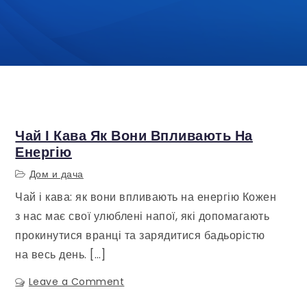
Чай І Кава Як Вони Впливають На
Енергію
Дом и дача
Чай і кава: як вони впливають на енергію Кожен
з нас має свої улюблені напої, які допомагають
прокинутися вранці та зарядитися бадьорістю
на весь день. […]
Leave a Comment
on
Чай