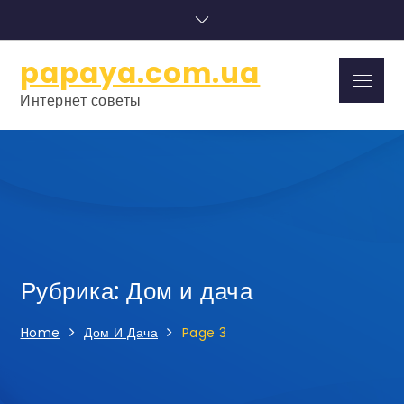
Skip
to
content
papaya.com.ua
Menu
Интернет советы
Рубрика: Дом и дача
Home
Дом И Дача
Page 3