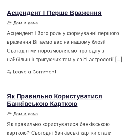
і
кава
Асцендент І Перше Враження
як
Дом и дача
вони
Асцендент і його роль у формуванні першого
впливають
на
враження Вітаємо вас на нашому блозі!
енергію
Сьогодні ми порозмовляємо про одну з
найбільш інтригуючих тем у світі астрології […]
Leave a Comment
on
Асцендент
і
перше
Як Правильно Користуватися
враження
Банківською Карткою
Дом и дача
Як правильно користуватися банківською
карткою? Сьогодні банківські картки стали