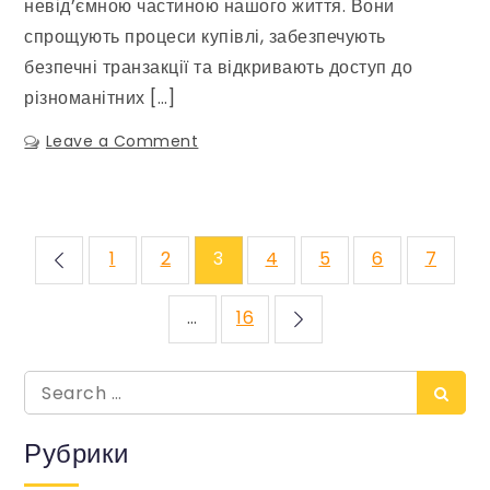
невід’ємною частиною нашого життя. Вони
спрощують процеси купівлі, забезпечують
безпечні транзакції та відкривають доступ до
різноманітних […]
Leave a Comment
on
Як
правильно
користуватися
банківською
Навигация
1
2
3
4
5
6
7
карткою
по
…
16
записям
Search
Sear
for:
Рубрики