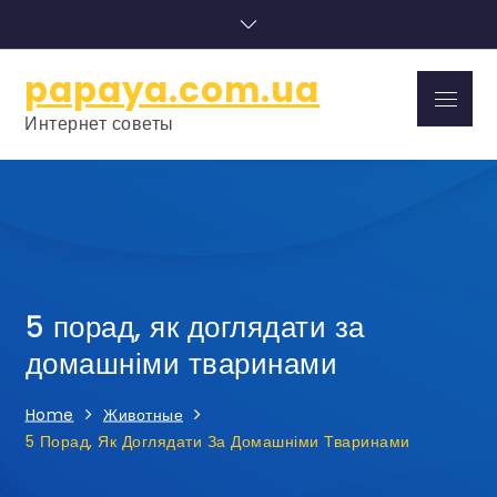
Skip
to
content
papaya.com.ua
Menu
Интернет советы
5 порад, як доглядати за
домашніми тваринами
Home
Животные
5 Порад, Як Доглядати За Домашніми Тваринами