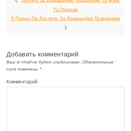
Догляд За Домашніми Тваринами: Основи
Навигация
Та Поради
5 Порад По Догляду За Домашніми Тваринами
по
записям
Добавить комментарий
Ваш e-mail не будет опубликован.
Обязательные
поля помечены
*
Комментарий